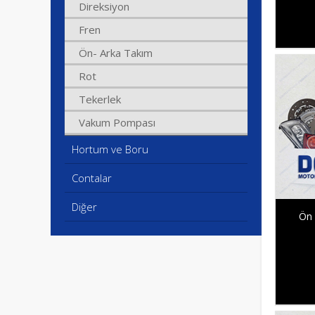
Direksiyon
Fren
Ön- Arka Takım
Rot
Tekerlek
Vakum Pompası
Hortum ve Boru
Contalar
Diğer
Ön 