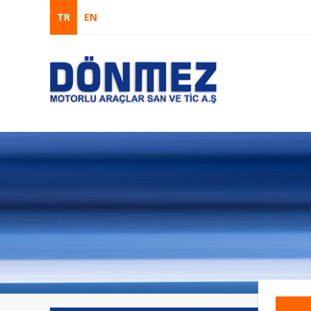
TR
EN