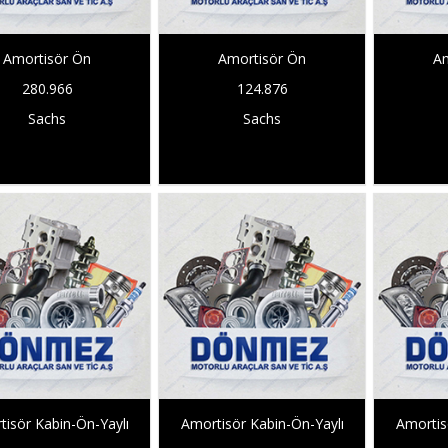
Amortisör Ön
Amortisör Ön
Am
280.966
124.876
Sachs
Sachs
isör Kabin-Ön-Yaylı
Amortisör Kabin-Ön-Yaylı
Amortis