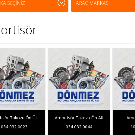
ortisör
tisör Takozu Ön Üst
Amortisör Takozu Ön Alt
Amor
034 032 0023
034 032 0044
10