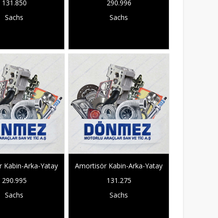
131.850
290.996
Sachs
Sachs
r Kabin-Arka-Yatay
Amortisör Kabin-Arka-Yatay
290.995
131.275
Sachs
Sachs