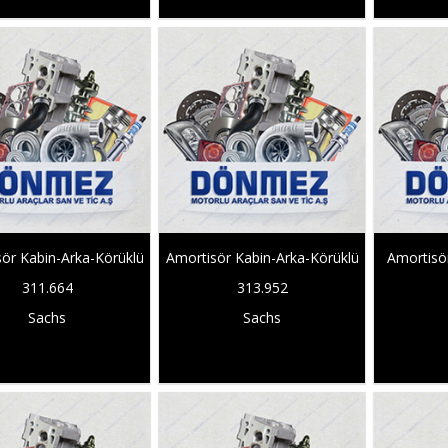
ör Kabin-Arka-Körüklü
Amortisör Kabin-Arka-Körüklü
Amortisö
311.664
313.952
Sachs
Sachs