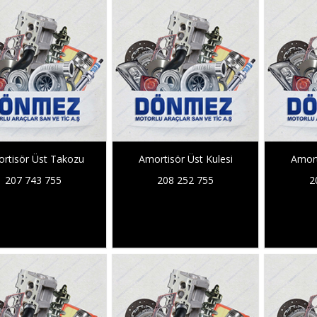
rtisör Üst Takozu
Amortisör Üst Kulesi
Amort
207 743 755
208 252 755
2