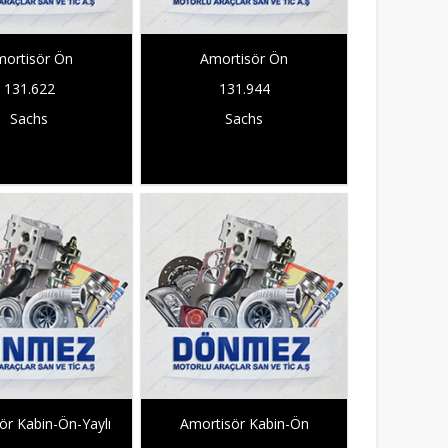
ortisör Ön
Amortisör Ön
131.622
131.944
Sachs
Sachs
ör Kabin-Ön-Yaylı
Amortisör Kabin-Ön