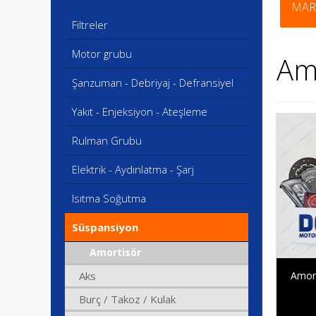
Filtreler
Motor grubu
Am
Şanzuman - Debriyaj - Defransiyel
Yakıt - Enjeksiyon - Ateşleme
Rulman Grubu
Elektrik - Aydınlatma - Şarj
Isıtma Soğutma
Süspansiyon
Amortisör
Amor
Aks
Burç / Takoz / Kulak