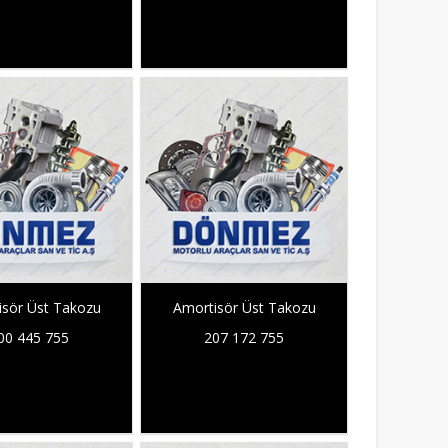
isör Üst Takozu
Amortisör Üst Takozu
00 445 755
207 172 755