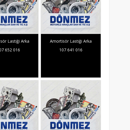
sör Lastiği Arka
Amortisör Lastiği Arka
07 652 016
107 641 016