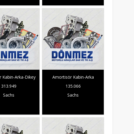
r Kabin-Arka-Dikey
Amortisör Kabin-Arka
313.949
135.066
Sachs
Sachs