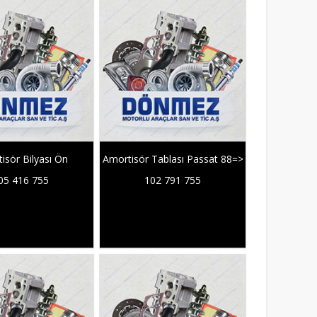
isör Bilyası Ön
Amortisör Tablası Passat 88=>
05 416 755
102 791 755