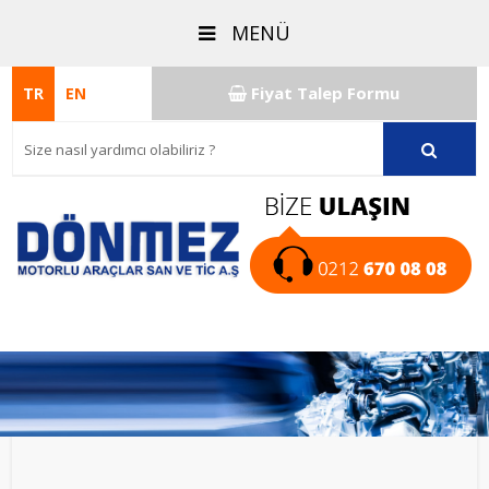
MENÜ
Fiyat Talep Formu
TR
EN