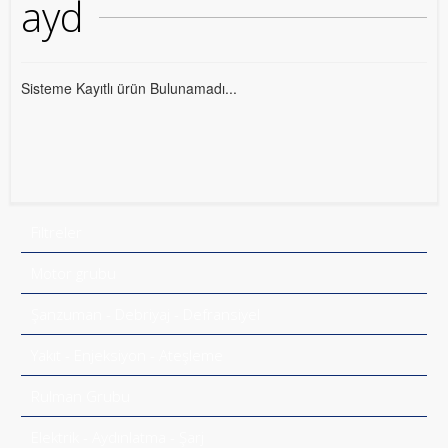
ayd
Sisteme Kayıtlı ürün Bulunamadı...
Filtreler
Motor grubu
Şanzuman - Debriyaj - Defransiyel
Yakıt - Enjeksiyon - Ateşleme
Rulman Grubu
Elektrik - Aydınlatma - Şarj